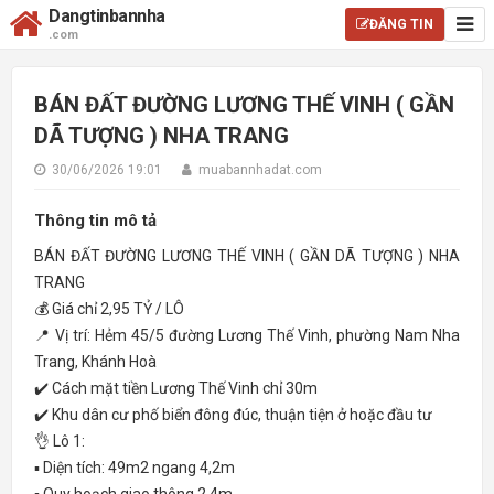
Dangtinbannha
ĐĂNG TIN
.com
BÁN ĐẤT ĐƯỜNG LƯƠNG THẾ VINH ( GẦN
DÃ TƯỢNG ) NHA TRANG
30/06/2026 19:01
muabannhadat.com
Thông tin mô tả
BÁN ĐẤT ĐƯỜNG LƯƠNG THẾ VINH ( GẦN DÃ TƯỢNG ) NHA
TRANG
💰 Giá chỉ 2,95 TỶ / LÔ
📍 Vị trí: Hẻm 45/5 đường Lương Thế Vinh, phường Nam Nha
Trang, Khánh Hoà
✔️ Cách mặt tiền Lương Thế Vinh chỉ 30m
✔️ Khu dân cư phố biển đông đúc, thuận tiện ở hoặc đầu tư
👌 Lô 1:
▪️ Diện tích: 49m2 ngang 4,2m