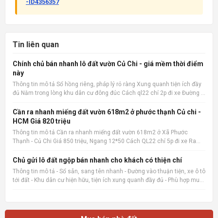
-ID4356357
Tin liên quan
Chính chủ bán nhanh lô đất vườn Củ Chi - giá mềm thời điểm
này
Thông tin mô tả Sổ hồng riêng, pháp lý rỏ ràng Xung quanh tiện ích đầy
đủ Nằm trong lòng khu dân cư đông đúc Cách ql22 chỉ 2p đi xe Đường ô
tô 15m Xây ở hay kinh doanh đầu tư đều hợp 📌 Nguồn tin:
Muabannhadat.com &mdash; Sàn rao vặt nhà đất uy tín 🔗
Cần ra nhanh miếng đất vườn 618m2 ở phước thạnh Củ chi -
HCM Giá 820 triệu
Thông tin mô tả Cần ra nhanh miếng đất vườn 618m2 ở Xã Phước
Thạnh - Củ Chi Giá 850 triệu, Ngang 12*50 Cách QL22 chỉ 5p đi xe Ra
chợ củ chi, bệnh viện củ chi 8p đi xe cách trường THCS Phước Thạnh
600m 📌 Nguồn tin: Muabannhadat.com &mdash; Sàn rao vặt
Chủ gửi lô đất ngộp bán nhanh cho khách có thiện chí
Thông tin mô tả - Sổ sẵn, sang tên nhanh - Đường vào thuận tiện, xe ô tô
tới đất - Khu dân cư hiện hữu, tiện ích xung quanh đầy đủ - Phù hợp mua
ở, đầu tư giữ tiền hoặc đón sóng tăng giá 📌 Nguồn tin:
Muabannhadat.com &mdash; Sàn rao vặt nhà đất uy tí