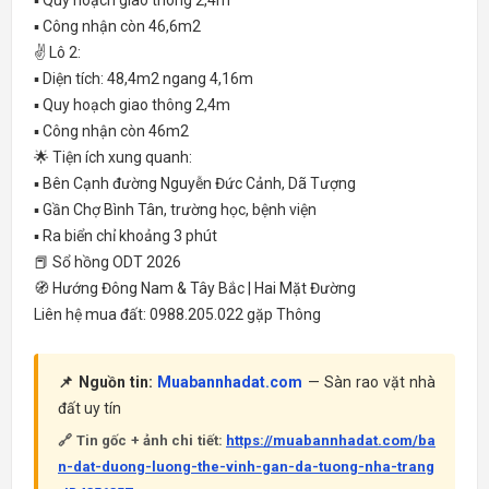
▪️ Quy hoạch giao thông 2,4m
▪️ Công nhận còn 46,6m2
✌️ Lô 2:
▪️ Diện tích: 48,4m2 ngang 4,16m
▪️ Quy hoạch giao thông 2,4m
▪️ Công nhận còn 46m2
🌟 Tiện ích xung quanh:
▪️ Bên Cạnh đường Nguyễn Đức Cảnh, Dã Tượng
▪️ Gần Chợ Bình Tân, trường học, bệnh viện
▪️ Ra biển chỉ khoảng 3 phút
📕 Sổ hồng ODT 2026
🧭 Hướng Đông Nam & Tây Bắc | Hai Mặt Đường
Liên hệ mua đất: 0988.205.022 gặp Thông
📌 Nguồn tin:
Muabannhadat.com
— Sàn rao vặt nhà
đất uy tín
🔗 Tin gốc + ảnh chi tiết:
https://muabannhadat.com/ba
n-dat-duong-luong-the-vinh-gan-da-tuong-nha-trang