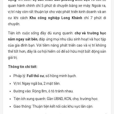
quan hành chính chỉ 5 phút di chuyển bằng xe máy. Ngoài ra,
vị trí này còn rất thuận lợi cho việc phát triển kinh doanh và an
cư khi cách
Khu công nghiệp Long Khánh
chỉ 7 phút di
chuyển.
Tiện ích cuộc sống đầy đủ xung quanh:
chợ và trường học
nằm ngay sát bên
, đáp ứng mọi nhu cầu sinh hoạt và học tập
của gia đình bạn. Với tiềm năng phát triển cao và vị trí không
thể tốt hơn, đây là cơ hội hiếm có để sở hữu một bất động sản
giá trị.
Thông tin chi tiết:
Pháp lý:
Full thổ cư
, sổ hồng minh bạch.
Vị trí: Ngay ngã ba, 2 mặt tiền.
Đường vào: Rộng 8m, ô tô tránh nhau.
Tiện ích xung quanh: Gần UBND, KCN, chợ, trường học.
Giao thông: Thuận tiện kết nối các khu vực lân cận.