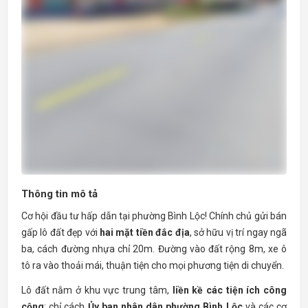
Thông tin mô tả
Cơ hội đầu tư hấp dẫn tại phường Bình Lộc! Chính chủ gửi bán
gấp lô đất đẹp với
hai mặt tiền đắc địa
, sở hữu vị trí ngay ngã
ba, cách đường nhựa chỉ 20m. Đường vào đất rộng 8m, xe ô
tô ra vào thoải mái, thuận tiện cho mọi phương tiện di chuyển.
Lô đất nằm ở khu vực trung tâm,
liền kề các tiện ích công
cộng
: chỉ cách
Ủy ban nhân dân phường Bình Lộc
và các cơ