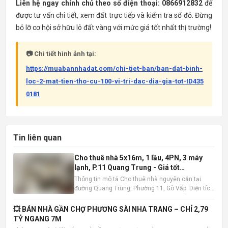
Liên hệ ngay chính chủ theo số điện thoại: 0866912832
để
được tư vấn chi tiết, xem đất trực tiếp và kiểm tra sổ đỏ. Đừng
bỏ lỡ cơ hội sở hữu lô đất vàng với mức giá tốt nhất thị trường!
📷 Chi tiết hình ảnh tại:
https://muabannhadat.com/chi-tiet-ban/ban-dat-binh-
loc-2-mat-tien-tho-cu-100-vi-tri-dac-dia-gia-tot-ID435
0181
Tin liên quan
Cho thuê nhà 5x16m, 1 lầu, 4PN, 3 máy
lạnh, P.11 Quang Trung - Giá tốt
10tr/tháng
Thông tin mô tả Cho thuê nhà nguyên căn tại
đường Quang Trung, Phường 11, Gò Vấp. Diện tích
5x16m , kết cấu 1 trệt 1 lầu, bao gồm 4 phòng ngủ
và 3 phòng tắm. Nhà có sẵn 3 máy lạnh, tiện nghi
💥 BÁN NHÀ GẦN CHỢ PHƯƠNG SÀI NHA TRANG – CHỈ 2,79
đầy đủ, sẵn sàng dọn vào ở ngay. Vị trí nhà đắc
TỶ NGANG 7M
địa, khu dâ