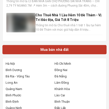
Thông tin mô tả 💥 BÁN NHÀ GẦN CHỢ PHƯƠNG SÀI NHA TRANG – CHỈ
2,79 TỶ NGANG 7M 📍 Hẻm 3m – cách đường Phương Sài 40m, chợ
100m – tiện ích đầy đủ 📐 Diện tích: 40,7m² – ngang 7m (hiếm) 🏡 Nhà 1
trệt 1 lầu – hướng Tây Bắc – sổ hồng hoàn công • Trệt: khách
Cho Thuê Nhà 1 Lầu Hẻm 10 Đề Thám - Vị
Trí Đắc Địa, Giá Tốt 8 Triệu
Thông tin mô tả Cho thuê nhà 1 trệt 1 lầu tại hẻm
10 Đề Thám với mức giá hấp dẫn 8 triệu
đồng/tháng. Vị trí cực kỳ thuận lợi, chỉ cách mặt
tiền đường Đề Thám vài bước chân và gần Đại lộ
Hòa Bình, dễ dàng di chuyển đến các khu vực
trung tâm. Ngôi nhà
Mua bán nhà đất
Hà Nội
Hồ Chí Minh
Bình Dương
Đồng Nai
Bà Rịa - Vũng Tàu
Đà Nẵng
Long An
Lâm Đồng
Quảng Nam
Khánh Hòa
Bình Phước
Lào Cai
Bình Định
Bình Thuận
Quảng Ninh
Đắk Lắk