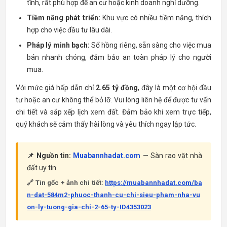
tĩnh, rất phù hợp để an cư hoặc kinh doanh nghỉ dưỡng.
Tiềm năng phát triển:
Khu vực có nhiều tiềm năng, thích
hợp cho việc đầu tư lâu dài.
Pháp lý minh bạch:
Sổ hồng riêng, sẵn sàng cho việc mua
bán nhanh chóng, đảm bảo an toàn pháp lý cho người
mua.
Với mức giá hấp dẫn chỉ
2.65 tỷ đồng
, đây là một cơ hội đầu
tư hoặc an cư không thể bỏ lỡ. Vui lòng liên hệ để được tư vấn
chi tiết và sắp xếp lịch xem đất. Đảm bảo khi xem trực tiếp,
quý khách sẽ cảm thấy hài lòng và yêu thích ngay lập tức.
📌 Nguồn tin:
Muabannhadat.com
— Sàn rao vặt nhà
đất uy tín
🔗 Tin gốc + ảnh chi tiết:
https://muabannhadat.com/ba
n-dat-584m2-phuoc-thanh-cu-chi-sieu-pham-nha-vu
on-ly-tuong-gia-chi-2-65-ty-ID4353023