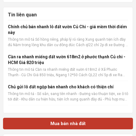
Tin liên quan
Chính chủ bán nhanh lô đất vườn Củ Chi - giá mềm thời điểm
này
Thông tin mô tả Sổ hồng riêng, pháp lý rỏ ràng Xung quanh tiện ích đầy
đủ Nằm trong lòng khu dân cư đông đúc Cách ql22 chỉ 2p đi xe Đường ô
tô 15m Xây ở hay kinh doanh đầu tư đều hợp 📌 Nguồn tin:
Muabannhadat.com &mdash; Sàn rao vặt nhà đất uy tín 🔗
Cần ra nhanh miếng đất vườn 618m2 ở phước thạnh Củ chi -
HCM Giá 820 triệu
Thông tin mô tả Cần ra nhanh miếng đất vườn 618m2 ở Xã Phước
Thạnh - Củ Chi Giá 850 triệu, Ngang 12*50 Cách QL22 chỉ 5p đi xe Ra
chợ củ chi, bệnh viện củ chi 8p đi xe cách trường THCS Phước Thạnh
600m 📌 Nguồn tin: Muabannhadat.com &mdash; Sàn rao vặt
Chủ gửi lô đất ngộp bán nhanh cho khách có thiện chí
Thông tin mô tả - Sổ sẵn, sang tên nhanh - Đường vào thuận tiện, xe ô tô
tới đất - Khu dân cư hiện hữu, tiện ích xung quanh đầy đủ - Phù hợp mua
ở, đầu tư giữ tiền hoặc đón sóng tăng giá 📌 Nguồn tin:
Muabannhadat.com &mdash; Sàn rao vặt nhà đất uy tí
Mua bán nhà đất