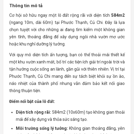
Thông tin mô tả
Cơ hội sở hữu ngay một lô đất rộng rãi với diện tích
584m2
(ngang 10m, dài 60m) tại Phước Thạnh, Củ Chi. Đây là lựa
chọn tuyệt vời cho những ai đang tìm kiếm một không gian
yên tĩnh, thoáng đãng để xây dựng ngôi nhà vườn mơ ước
hoặc khu nghỉ dưỡng lý tưởng.
Với quy mô diện tích ấn tượng, bạn có thể thoải mái thiết kế
một khu vườn xanh mát, bố trí các tiện ích giải trí ngoài trời và
tận hưởng cuộc sống an lành, gần gũi với thiên nhiên. Vị trí tại
Phước Thạnh, Củ Chi mang đến sự tách biệt khỏi sự ồn ào,
náo nhiệt của thành phố nhưng vẫn đảm bảo kết nối giao
thông thuận tiện.
Điểm nổi bật của lô đất:
Diện tích rộng rãi:
584m2 (10x60m) tạo không gian thoải
mái để xây dựng và thỏa sức sáng tạo.
Môi trường sống lý tưởng:
Không gian thoáng đãng, yên