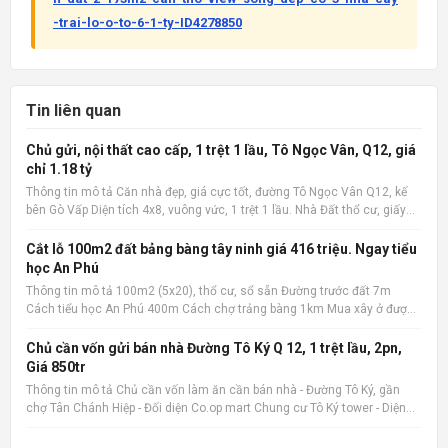
-trai-lo-o-to-6-1-ty-ID4278850
Tin liên quan
Chủ gửi, nội thất cao cấp, 1 trệt 1 lầu, Tô Ngọc Vân, Q12, giá
chỉ 1.18 tỷ
Thông tin mô tả Căn nhà đẹp, giá cực tốt, đường Tô Ngọc Vân Q12, kế
bên Gò Vấp Diện tích 4x8, vuông vức, 1 trệt 1 lầu. Nhà Đất thổ cư, giấy
phép xây dựng đàng hoàng. 2 phòng ngủ, 2 wc, nội thất cao cấp. Có ban
công rộng, sân phơi. Giá cực tốt chỉ 1.1
Cắt lỗ 100m2 đất bảng bàng tây ninh giá 416 triệu. Ngay tiểu
học An Phú
Thông tin mô tả 100m2 (5x20), thổ cư, sổ sẵn Đường trước đất 7m
Cách tiểu học An Phú 400m Cách chợ trảng bàng 1km Mua xây ở được
liền Quan tâm liên hệ: 036.727.4148 📌 Nguồn tin: Muabannhadat.com
&mdash; Sàn rao vặt nhà đất uy tín 🔗 Tin gốc + ảnh chi
Chủ cần vốn gửi bán nhà Đường Tô Ký Q 12, 1 trệt lầu, 2pn,
Giá 850tr
Thông tin mô tả Chủ cần vốn làm ăn cần bán nhà - Đường Tô Ký, gần
chợ Tân Chánh Hiệp - Đối diện Co.op mart Chung cư Tô Ký tower - Diện
tích 5x6, Nhà mới xây, rất đẹp, vào ở ngay. - Giá 850tr, giá 100%,_ Lưu ý:
Thông tin nhà, giá chuẩn 💯% 📌 Nguồn tin: