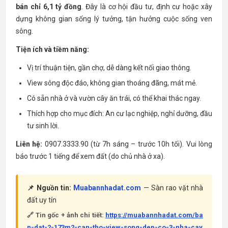
bán chỉ 6,1 tỷ đồng
. Đây là cơ hội đầu tư, định cư hoặc xây
dựng không gian sống lý tưởng, tận hưởng cuộc sống ven
sông.
Tiện ích và tiềm năng:
Vị trí thuận tiện, gần chợ, dễ dàng kết nối giao thông.
View sông độc đáo, không gian thoáng đãng, mát mẻ.
Có sẵn nhà ở và vườn cây ăn trái, có thể khai thác ngay.
Thích hợp cho mục đích: An cư lạc nghiệp, nghỉ dưỡng, đầu
tư sinh lời.
Liên hệ:
0907.3333.90 (từ 7h sáng – trước 10h tối). Vui lòng
báo trước 1 tiếng để xem đất (do chủ nhà ở xa).
📌 Nguồn tin:
Muabannhadat.com
— Sàn rao vặt nhà
đất uy tín
🔗 Tin gốc + ảnh chi tiết:
https://muabannhadat.com/ba
n-dat-2-173m2-can-tho-view-song-dep-co-3-nha-cay