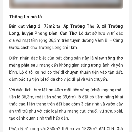
Thông tin mô tả
Bán đất vàng 2.173m2 tại Ấp Trường Thọ B, xã Trường
Long, huyện Phong Điền, Cần Thơ
. Lô đất sở hữu vị trí đắc
địa với mặt tiền rộng 36,3m trên tuyến đường Vàm Bi – Càng
Đước, cách chợ Trường Long chỉ 1km.
Điểm nhấn đặc biệt của bất động sản này là
view sông thơ
mộng phía sau
, mang đến không gian sống trong lành và yên
bình. Lộ ô tô, xe hơi có thể di chuyển thuận tiện vào tận đất,
đảm bảo sự tiện lợi tối đa cho việc đi lại và vận chuyển.
Với diện tích thực tế hơn 40m mặt tiền sông (chiều ngang mặt
tiền lộ 36,3m, mặt tiền sông 39,6m), lô đất có tiềm năng khai
thác cao. Hiện trạng trên đất bao gồm 3 căn nhà và vườn cây
ăn trái trù phú với các loại như măng cụt, chuối, vú sữa, xoài,
tạo cảnh quan sinh thái hấp dẫn.
Pháp lý rõ ràng với 350m2 thổ cư và 1823m2 đất CLN.
Giá