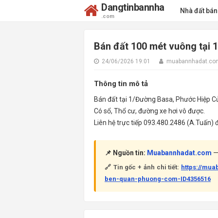
Dangtinbannha
Nhà đất bá
.com
Bán đất 100 mét vuông tại
24/06/2026 19:01
muabannhadat.co
Thông tin mô tả
Bán đất tại 1/Đường Basa, Phước Hiệp Củ
Có sổ, Thổ cư, đường xe hơi vô được.
Liên hệ trực tiếp 093.480.2486 (A.Tuấn) để
📌 Nguồn tin:
Muabannhadat.com
— 
🔗 Tin gốc + ảnh chi tiết:
https://mu
ben-quan-phuong-com-ID4356516