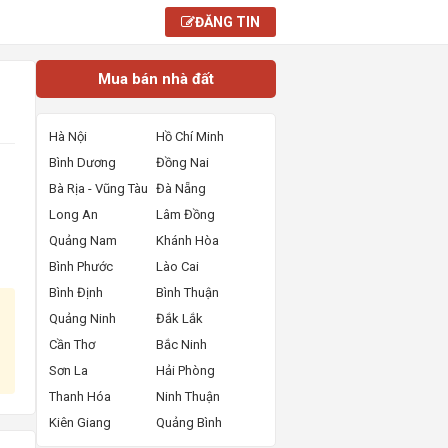
ĐĂNG TIN
Mua bán nhà đất
Hà Nội
Hồ Chí Minh
Bình Dương
Đồng Nai
Bà Rịa - Vũng Tàu
Đà Nẵng
Long An
Lâm Đồng
Quảng Nam
Khánh Hòa
Bình Phước
Lào Cai
Bình Định
Bình Thuận
Quảng Ninh
Đắk Lắk
Cần Thơ
Bắc Ninh
Sơn La
Hải Phòng
Thanh Hóa
Ninh Thuận
Kiên Giang
Quảng Bình