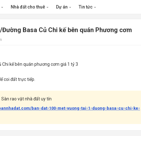
n
Nhà đất cho thuê
Dự án
Tin tức
 1/Đường Basa Củ Chi kế bên quán Phương cơm
m
 Chi kế bên quán phương cơm giá 1 tỷ 3
 coi đất trực tiếp.
Sàn rao vặt nhà đất uy tín
abannhadat.com/ban-dat-100-met-vuong-tai-1-duong-basa-cu-chi-ke-