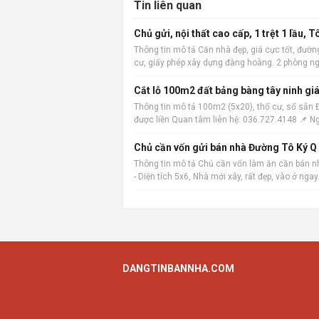
Tin liên quan
Chủ gửi, nội thất cao cấp, 1 trệt 1 lầu, 
Thông tin mô tả Căn nhà đẹp, giá cực tốt, đường
cư, giấy phép xây dựng đàng hoàng. 2 phòng ngủ,
Cắt lỗ 100m2 đất bảng bàng tây ninh giá
Thông tin mô tả 100m2 (5x20), thổ cư, sổ sẵn
được liền Quan tâm liên hệ: 036.727.4148 📌 N
Thông tin mô tả Chủ cần vốn làm ăn cần bán nh
- Diện tích 5x6, Nhà mới xây, rất đẹp, vào ở ngay
DANGTINBANNHA.COM