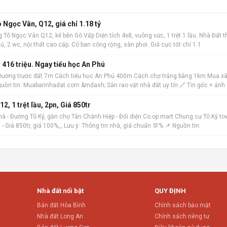
Tô Ngọc Vân, Q12, giá chỉ 1.18 tỷ
 Tô Ngọc Vân Q12, kế bên Gò Vấp Diện tích 4x8, vuông vức, 1 trệt 1 lầu. Nhà Đất t
 2 wc, nội thất cao cấp. Có ban công rộng, sân phơi. Giá cực tốt chỉ 1.1
 416 triệu. Ngay tiểu học An Phú
 Đường trước đất 7m Cách tiểu học An Phú 400m Cách chợ trảng bàng 1km Mua xâ
guồn tin: Muabannhadat.com &mdash; Sàn rao vặt nhà đất uy tín 🔗 Tin gốc + ảnh 
Chủ cần vốn gửi bán nhà Đường Tô Ký Q 12, 1 trệt lầu, 2pn, Giá 850tr
à - Đường Tô Ký, gần chợ Tân Chánh Hiệp - Đối diện Co.op mart Chung cư Tô Ký to
. - Giá 850tr, giá 100%,_ Lưu ý: Thông tin nhà, giá chuẩn 💯% 📌 Nguồn tin:
Nhà đất nổi bật
QUY ĐỊNH
Bán đất Hòa Bình
Chính sách bảo mật
Nhà đất Long An
Chính sách riêng tư