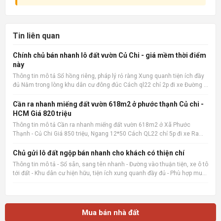
Tin liên quan
Chính chủ bán nhanh lô đất vườn Củ Chi - giá mềm thời điểm
này
Thông tin mô tả Sổ hồng riêng, pháp lý rỏ ràng Xung quanh tiện ích đầy
đủ Nằm trong lòng khu dân cư đông đúc Cách ql22 chỉ 2p đi xe Đường ô
tô 15m Xây ở hay kinh doanh đầu tư đều hợp 📌 Nguồn tin:
Muabannhadat.com &mdash; Sàn rao vặt nhà đất uy tín 🔗
Cần ra nhanh miếng đất vườn 618m2 ở phước thạnh Củ chi -
HCM Giá 820 triệu
Thông tin mô tả Cần ra nhanh miếng đất vườn 618m2 ở Xã Phước
Thạnh - Củ Chi Giá 850 triệu, Ngang 12*50 Cách QL22 chỉ 5p đi xe Ra
chợ củ chi, bệnh viện củ chi 8p đi xe cách trường THCS Phước Thạnh
600m 📌 Nguồn tin: Muabannhadat.com &mdash; Sàn rao vặt
Chủ gửi lô đất ngộp bán nhanh cho khách có thiện chí
Thông tin mô tả - Sổ sẵn, sang tên nhanh - Đường vào thuận tiện, xe ô tô
tới đất - Khu dân cư hiện hữu, tiện ích xung quanh đầy đủ - Phù hợp mua
ở, đầu tư giữ tiền hoặc đón sóng tăng giá 📌 Nguồn tin:
Muabannhadat.com &mdash; Sàn rao vặt nhà đất uy tí
Mua bán nhà đất