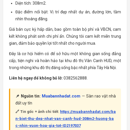
Diện tích: 308m2.
Đặc điểm nổi bật: Vị trí đẹp nhất dự án, đường lớn, tầm
nhìn thoáng đãng.
Giá bán cực kỳ hấp dẫn, bao gồm toàn bộ phí và VBCN, cam
kết không phát sinh chi phí ẩn. Chúng tôi cam kết miễn trung
gian, đảm bảo quyền lợi tốt nhất cho người mua.
Đây là cơ hội hiếm có để sở hữu một không gian sống đẳng
cấp, tiện nghi và hoàn hảo tại khu đô thị Vân Canh HUD, một
trong những khu đô thị đáng sống bậc nhất phía Tây Hà Nội.
Liên hệ ngay để không bỏ lỡ:
0382562888.
📌 Nguồn tin:
Muabannhadat.com
— Sàn rao vặt nhà
đất uy tín
🔗 Tin gốc + ảnh chi tiết:
https://muabannhadat.com/ba
n-biet-thu-dep-nhat-van-canh-hud-308m2-huong-ba
c-nhin-vuon-hoa-gia-tot-ID2197037