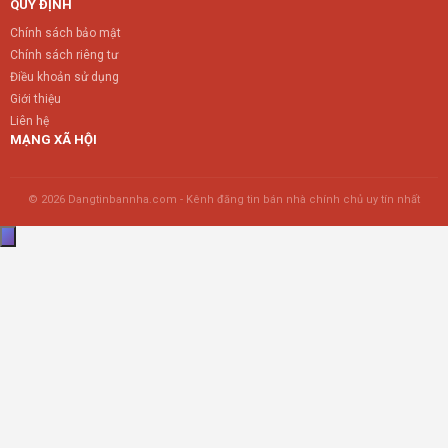
QUY ĐỊNH
Chính sách bảo mật
Chính sách riêng tư
Điều khoản sử dụng
Giới thiệu
Liên hệ
MẠNG XÃ HỘI
© 2026 Dangtinbannha.com - Kênh đăng tin bán nhà chính chủ uy tín nhất