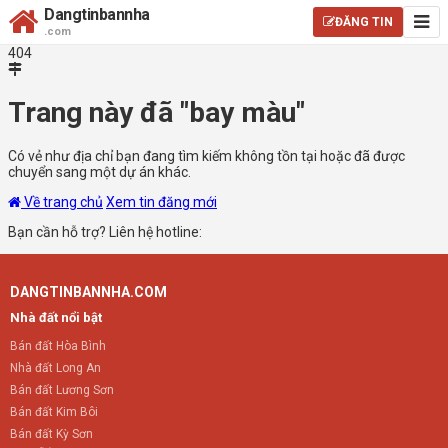
Dangtinbannha
ĐĂNG TIN
.com
404
Trang này đã "bay màu"
Có vẻ như địa chỉ bạn đang tìm kiếm không tồn tại hoặc đã được
chuyển sang một dự án khác.
Về trang chủ
Xem tin đăng mới
Bạn cần hỗ trợ? Liên hệ hotline:
DANGTINBANNHA.COM
Nhà đất nổi bật
Bán đất Hòa Bình
Nhà đất Long An
Bán đất Lương Sơn
Bán đất Kim Bôi
Bán đất Kỳ Sơn