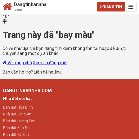
Dangtinbannha
ĐĂNG TIN
.com
404
Trang này đã "bay màu"
Có vẻ như địa chỉ bạn đang tìm kiếm không tồn tại hoặc đã được
chuyển sang một dự án khác.
Về trang chủ
Xem tin đăng mới
Bạn cần hỗ trợ? Liên hệ hotline:
DANGTINBANNHA.COM
Nhà đất nổi bật
Bán đất Hòa Bình
Nhà đất Long An
Bán đất Lương Sơn
Bán đất Kim Bôi
Bán đất Kỳ Sơn