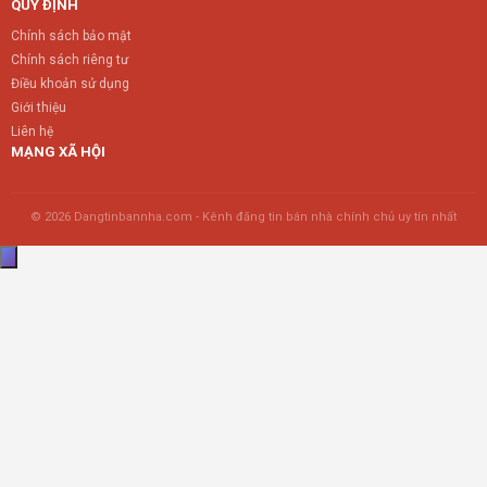
QUY ĐỊNH
Chính sách bảo mật
Chính sách riêng tư
Điều khoản sử dụng
Giới thiệu
Liên hệ
MẠNG XÃ HỘI
© 2026 Dangtinbannha.com - Kênh đăng tin bán nhà chính chủ uy tín nhất